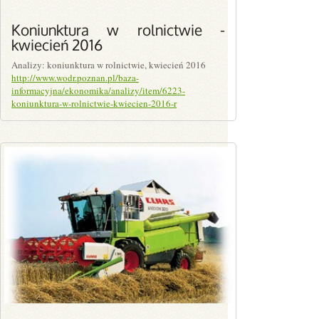
Koniunktura w rolnictwie -
kwiecień 2016
Analizy: koniunktura w rolnictwie, kwiecień 2016
http://www.wodr.poznan.pl/baza-
informacyjna/ekonomika/analizy/item/6223-
koniunktura-w-rolnictwie-kwiecien-2016-r
PLN0.00