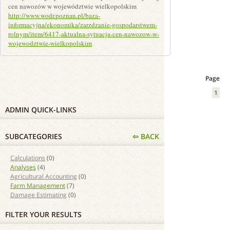
cen nawozów w województwie wielkopolskim
http://www.wodr.poznan.pl/baza-
informacyjna/ekonomika/zarzdzanie-gospodarstwem-
rolnym/item/6417-aktualna-sytuacja-cen-nawozow-w-
wojewodztwie-wielkopolskim
Page
1
ADMIN QUICK-LINKS
SUBCATEGORIES
⇦ BACK
Calculations
(0)
Analyses
(4)
Agricultural Accounting
(0)
Farm Management
(7)
Damage Estimating
(0)
FILTER YOUR RESULTS